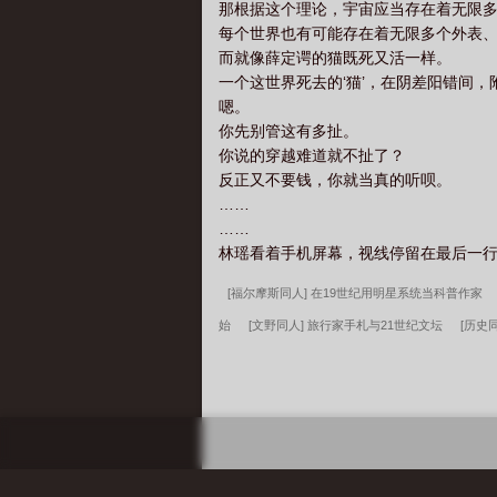
那根据这个理论，宇宙应当存在着无限
每个世界也有可能存在着无限多个外表
而就像薛定谔的猫既死又活一样。
一个这世界死去的‘猫’，在阴差阳错间，
嗯。
你先别管这有多扯。
你说的穿越难道就不扯了？
反正又不要钱，你就当真的听呗。
……
……
林瑶看着手机屏幕，视线停留在最后一行—
[福尔摩斯同人] 在19世纪用明星系统当科普作家
始
[文野同人] 旅行家手札与21世纪文坛
[历史
我的青梅合租女友
1825我的新大明
上司的玩
河凌雪笔趣阁
林寿曹雪蓉笔趣阁
徐来徐程程
峰百度云
徐来徐程程
从烂仔到黑道枭雄陈江