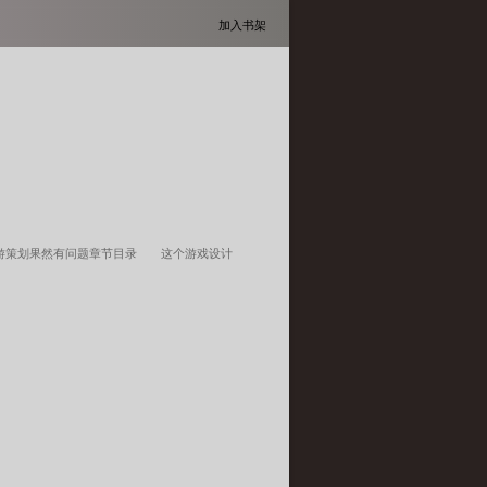
加入书架
游策划果然有问题章节目录
这个游戏设计
网游策划果然有问题txt
这个网游策划果然有问题
策划果然有问题 最新章节