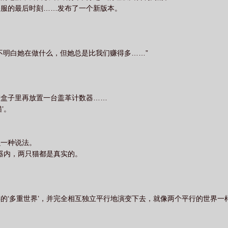
关服的最后时刻……发布了一个新版本。
不明白她在做什么，但她总是比我们赚得多……”
在盒子里再放置一台盖革计数器……
’。
。
么一种说法。
容器内，两只猫都是真实的。
的‘多重世界’，并完全相互独立平行地演变下去，就像两个平行的世界一