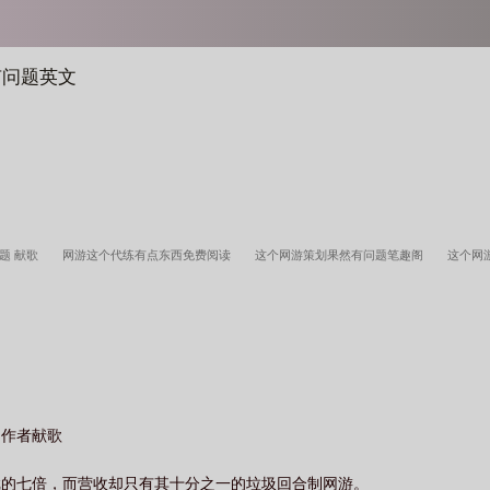
有问题英文
题 献歌
网游这个代练有点东西免费阅读
这个网游策划果然有问题笔趣阁
这个网
策划果然有问题顶点
这个网游策划果然有问题 免费阅读
这个游戏真的有问题
这个
这个网游策划果然有问题百度百科
这个网游策划果然有问题最新章节列表
这个网游
）作者献歌
戏的七倍，而营收却只有其十分之一的垃圾回合制网游。