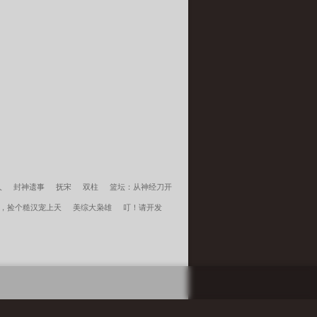
人
封神遗事
抚宋
双柱
篮坛：从神经刀开
，捡个糙汉宠上天
美综大枭雄
叮！请开发
是秦始皇
我爹被一刀砍死？真当我家没大佬陈江
文晴全集免费阅读
秦授杨文晴离婚后走向宦海巅