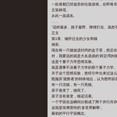
一款谁都已经放弃的垃圾游戏，在即将
主策林瑶。
从此一战成名。
……
“花样最多、路子最野、降维打击、虽然
正文
第1章、缅怀过去的少女和猫
倘若。
现在将一只猫放进封闭的盒子里，然后
对，我要说的就是大名鼎鼎的‘薛定谔的猫
这是个量子力学思维实验。
就是遇事不决量子力学的那个量子力学
关于这个思维实验，曾经引申出来过这
既抛弃‘观察者’的特殊地位，认为密闭
有一只活猫，有一只死猫。
原子衰变了，猫死了。
原子没有衰变，猫还活着。
一个宇宙在这瞬间分裂成了两个并行共存
这就是埃弗雷特的‘多世界解释’。
最初的平行宇宙概念。