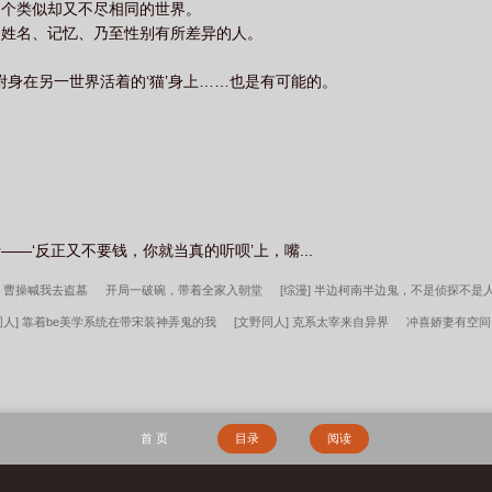
多个类似却又不尽相同的世界。
、姓名、记忆、乃至性别有所差异的人。
附身在另一世界活着的‘猫’身上……也是有可能的。
—‘反正又不要钱，你就当真的听呗’上，嘴...
曹操喊我去盗墓
开局一破碗，带着全家入朝堂
[综漫] 半边柯南半边鬼，不是侦探不是
同人] 靠着be美学系统在带宋装神弄鬼的我
[文野同人] 克系太宰来自异界
冲喜娇妻有空间
物
遇难后被美人鱼赖上了
逃入深山当匪首，我带流民奔小康
大秦：不装了，你爹我
笔趣阁
徐来徐程程法师无双完整版
开局被活埋我直接原地复生林寿曹雪蓉结局
秦授杨
河凌雪笔趣阁
林寿曹雪蓉开局被活埋我直接原地复生全文
首 页
目录
阅读