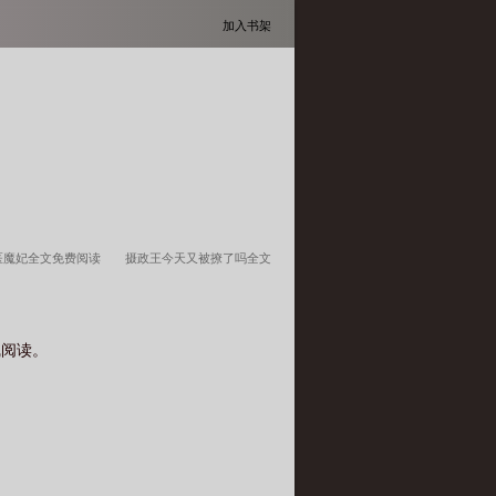
加入书架
医魔妃全文免费阅读
摄政王今天又被撩了吗全文
线阅读。