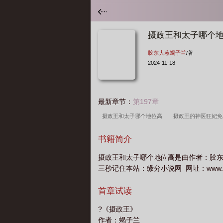
摄政王和太子哪个
胶东大葱蝎子兰
/著
2024-11-18
最新章节：
第197章
摄政王和太子哪个地位高
摄政王的神医狂妃
免费阅读
摄政王的掌心娇
摄政王无敌少侠
书籍简介
摄政王和太子哪个地位高是由作者：胶
三秒记住本站：缘分小说网 网址：www.yfxi
首章试读
?《摄政王》
作者：蝎子兰