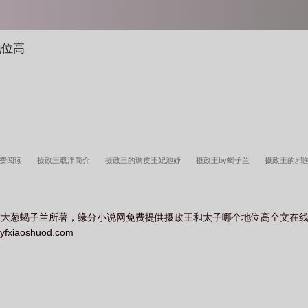
地位高
免费阅读
摄政王载沣简介
摄政王的调皮王妃池妤
摄政王by蝎子兰
摄政王的邪
摄政王1ⅴ1h古言
摄政王偏偏独宠我一人墨西柯
东大葱蝎子兰所著，缘分小说网免费提供摄政王和太子哪个地位高全文在
aoshuod.com