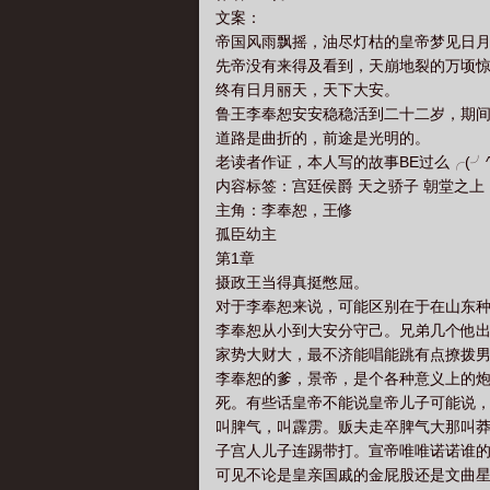
文案：
帝国风雨飘摇，油尽灯枯的皇帝梦见日
先帝没有来得及看到，天崩地裂的万顷
终有日月丽天，天下大安。
鲁王李奉恕安安稳稳活到二十二岁，期
道路是曲折的，前途是光明的。
老读者作证，本人写的故事BE过么╭(╯^
内容标签：宫廷侯爵 天之骄子 朝堂之上
主角：李奉恕，王修
孤臣幼主
第1章
摄政王当得真挺憋屈。
对于李奉恕来说，可能区别在于在山东
李奉恕从小到大安分守己。兄弟几个他
家势大财大，最不济能唱能跳有点撩拨
李奉恕的爹，景帝，是个各种意义上的
死。有些话皇帝不能说皇帝儿子可能说
叫脾气，叫霹雳。贩夫走卒脾气大那叫
子宫人儿子连踢带打。宣帝唯唯诺诺谁
可见不论是皇亲国戚的金屁股还是文曲