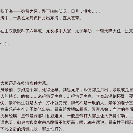
月坠于海——弥留之际，陛下喃喃低叹：日月，没矣……
惊涛中，一条玄龙肩负日月出东海，直入苍穹。
间在山东默默种了六年葱。兄长撒手人寰，太子年幼，一朝天降大任，进
╰)╮
种大葱还是在乾清宫种大葱。
出身最糟，亲娘是个嫔，死得还早。其他兄弟，即便都是庶出，亲娘或是
男人的特长。他娘……来得悄无声息，走得悄无声息。李奉恕深刻怀疑，
炮仗。景帝出生就是太子，打小就受宠，脾气不是一般的大。景帝的老子
，宣帝乐得有个儿子给他出头。景帝益发骄纵暴虐。景帝亲娘，当时的皇
莽夫神经病，皇帝暴躁那叫君威难测。一般皇帝打人都是让大汉将军动手
的话也听，御史言官皇室宗亲跳得不能更高，哪儿都有话说。景帝性子躁
星下凡之后的清贵屁股，都是怕打的。