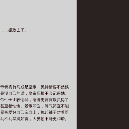
京……摄政去了。
皇帝青梅竹马或是皇帝一见钟情要不然娘
要是没自己的话，皇帝压根不会记得她。
宣帝性子比较懦弱，给御史言官欺负得半
后甚至都怕他。景帝即位，脾气简直不能
，景帝爱好自己亲自上，挽起袖子对着臣
烈动不动暴跳如雷，大晏朝不能更和谐。