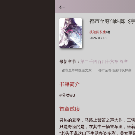
都市至尊仙医陈飞
执笔问长生
/著
2026-03-13
最新章节：
第二千四百四十六章 终章
都市至尊神医徐文东
都市至尊仙医叶枫林澜
雪笔趣阁
都市至尊仙医苏辰柳眉免费阅读
书籍简介
尊仙医陈宇
都市至尊仙医把酒临风
都市至
#分类#3
费阅读
都市至尊仙医 执笔问长生
都市至尊
医 笑饮血
都市至尊仙医肖枫
首章试读
炎热的夏季，马路上警笛之声大作，三
只是奇怪的是，在其中一辆警车里，坐
“老头子说这山下生活多姿多彩，美女更