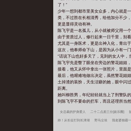
了！”
少年一想到都市里美女众多，内心就是
类，不过胜在长相清秀，给他加分不少
更是显得灵动有神。
陈飞宇是一名孤儿，从小就被师父用一
由于资质过人，修行起来一日千里，别
尤其是一身医术，更是出神入化，青出
这次，他奉师命下山，是因为从小有一
“话说下山也好多天了，见到的女人中，
陈飞宇先是瞥了眼坐在旁边的警花姐姐
接着，他又从怀中拿出一张照片，里面
最后，他艰难地做出决定，虽然警花姐姐
土掉渣的装扮，天生洁癖的她，眼中闪
距离。
她叫柳胜男，年纪轻轻就当上了刑警队
到陈飞宇不要命的拦车，而且还理所当然地
女总裁的护身爱人
二十二点差三分[娱乐圈]
帅！从长征打到长津湖
野马尘埃
我老婆独霸
相声马褂里面全是西游辛密
许言周京延深情失控