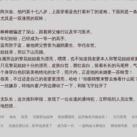
一阵兴奋。他约莫十七八岁，上面穿着蓝色打着补丁的道袍，下面则是一
，尤其是一双漆黑的双眸，
个棒棒糖骗进了深山，跟着师父修行以及学习医术。
看年纪轻轻，已经成为一等一的高手。
于蓝而胜于蓝，被他师父赞誉为扁鹊重生、华佗在世。
门娃娃亲，所以下山完婚。
当属旁边的警花姐姐最为漂亮，嘿嘿，也不知道我老婆本人和警花姐姐谁更
，只见警花姐姐十分的漂亮，皮肤白皙，唇红齿白，留着长长的马尾辫，
是个身穿白色职装美艳绝伦的女子，照片内，正是他的未婚妻—苏映雪！
很美，不过还是自己的老婆更漂亮，哈哈！“你眼睛瞥来瞥去偷看什么呢
过一丝嫌弃，特地向窗户旁边挪动了一下，和陈飞宇拉开了
的支队长，这次接到举报，发现了一位在逃的通缉犯，立即组织人员出警
想搭...
韶年
偷欢
权美
无敌医仙战神
斩妖圈噩耗，这邪修有功德金轮！
天行医尊
水
一方
先婚后爱以后，影帝他真香了
成为富一代
一篇狗血火葬场文
爬墙相爷家
洪
他服软低哄别离婚全文
叶天沈晚秋李思晴小说笔趣阁
许言周京延死遁的第二年周总疯了