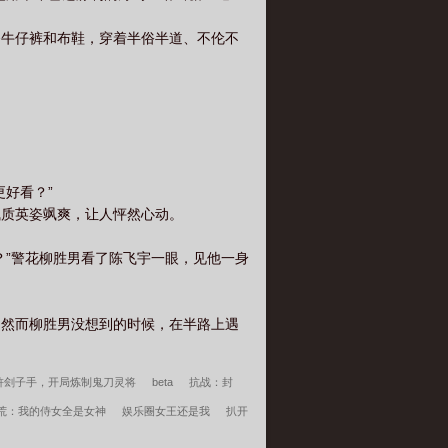
条牛仔裤和布鞋，穿着半俗半道、不伦不
好看？”
气质英姿飒爽，让人怦然心动。
？”警花柳胜男看了陈飞宇一眼，见他一身
。然而柳胜男没想到的时候，在半路上遇
浒刽子手，开局炼制鬼刀灵将
beta
抗战：封
荒：我的侍女全是女神
娱乐圈女王还是我
扒开
全文
温颂周聿川笔趣阁
陆程文冷清秋小说笔趣