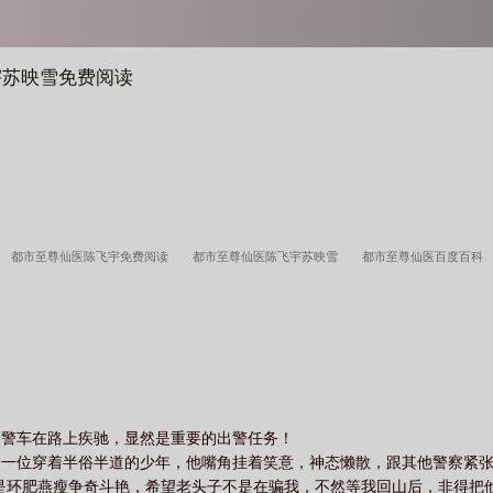
宇苏映雪免费阅读
都市至尊仙医陈飞宇免费阅读
都市至尊仙医陈飞宇苏映雪
都市至尊仙医百度百科
都市至尊仙医琪雨免费阅读
都市至尊仙医陈飞宇与苏映雪
都市至尊仙医秦逸
都市
尊仙医陈飞宇全文免费阅读
都市至尊仙医楚无锋笔趣阁
都市至尊仙医陈飞宇苏映雪免
仙医陈飞宇
都市至尊仙医琪雨
都市至尊仙医陈飞宇免费阅读全文
都市至尊神医
辆警车在路上疾驰，显然是重要的出警任务！
着一位穿着半俗半道的少年，他嘴角挂着笑意，神态懒散，跟其他警察紧
是环肥燕瘦争奇斗艳，希望老头子不是在骗我，不然等我回山后，非得把