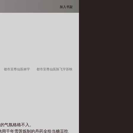
加入书架
都市至尊仙医林宇
都市至尊仙医陈飞宇苏映
至尊仙医叶枫
都市至尊仙医肖枫琪雨
都市至
费阅读
都市至尊仙医仙
都市至尊仙医叶枫免
徐文东免费阅读
都市至尊仙医杨球
都市至尊仙
张的气氛格格不入。
他用千年雪莲炼制的丹药全给当糖豆吃