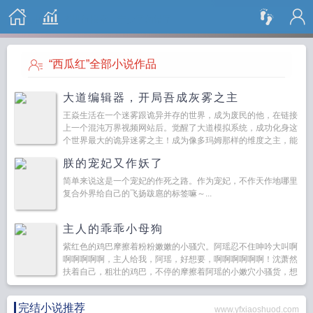
搜 索
“西瓜红”全部小说作品
大道编辑器，开局吾成灰雾之主
王焱生活在一个迷雾跟诡异并存的世界，成为废民的他，在链接
上一个混沌万界视频网站后。觉醒了大道模拟系统，成功化身这
个世界最大的诡异迷雾之主！成为像多玛姆那样的维度之主，能
够控制元素，次元传送，复活死者，永生不灭...
朕的宠妃又作妖了
简单来说这是一个宠妃的作死之路。作为宠妃，不作天作地哪里
复合外界给自己的飞扬跋扈的标签嘛～...
主人的乖乖小母狗
紫红色的鸡巴摩擦着粉粉嫩嫩的小骚穴。阿瑶忍不住呻吟大叫啊
啊啊啊啊啊，主人给我，阿瑶，好想要，啊啊啊啊啊啊！沈萧然
扶着自己，粗壮的鸡巴，不停的摩擦着阿瑶的小嫩穴小骚货，想
要就叫出来啊，像狗一样的叫！阿瑶立刻听话的大...
完结小说推荐
www.yfxiaoshuod.com