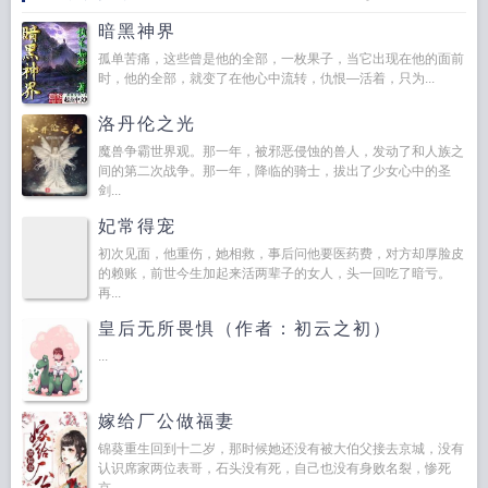
暗黑神界
孤单苦痛，这些曾是他的全部，一枚果子，当它出现在他的面前
时，他的全部，就变了在他心中流转，仇恨—活着，只为...
洛丹伦之光
魔兽争霸世界观。那一年，被邪恶侵蚀的兽人，发动了和人族之
间的第二次战争。那一年，降临的骑士，拔出了少女心中的圣
剑...
妃常得宠
初次见面，他重伤，她相救，事后问他要医药费，对方却厚脸皮
的赖账，前世今生加起来活两辈子的女人，头一回吃了暗亏。
再...
皇后无所畏惧（作者：初云之初）
...
嫁给厂公做福妻
锦葵重生回到十二岁，那时候她还没有被大伯父接去京城，没有
认识席家两位表哥，石头没有死，自己也没有身败名裂，惨死