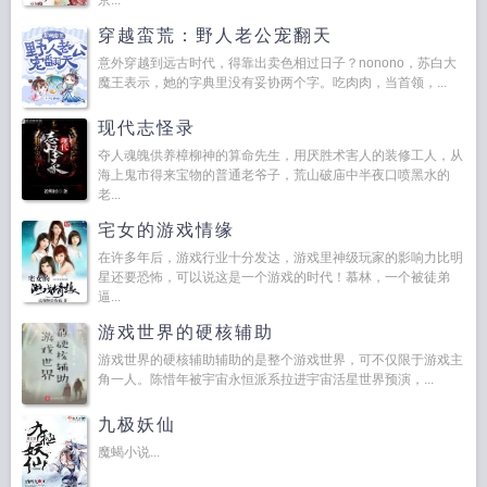
京...
穿越蛮荒：野人老公宠翻天
意外穿越到远古时代，得靠出卖色相过日子？nonono，苏白大
魔王表示，她的字典里没有妥协两个字。吃肉肉，当首领，...
现代志怪录
夺人魂魄供养樟柳神的算命先生，用厌胜术害人的装修工人，从
海上鬼市得来宝物的普通老爷子，荒山破庙中半夜口喷黑水的
老...
宅女的游戏情缘
在许多年后，游戏行业十分发达，游戏里神级玩家的影响力比明
星还要恐怖，可以说这是一个游戏的时代！慕林，一个被徒弟
逼...
游戏世界的硬核辅助
游戏世界的硬核辅助辅助的是整个游戏世界，可不仅限于游戏主
角一人。陈惜年被宇宙永恒派系拉进宇宙活星世界预演，...
九极妖仙
魔蝎小说...