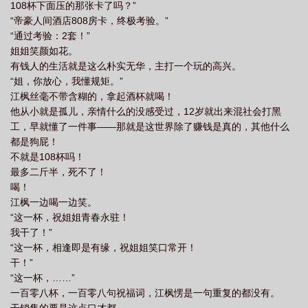
108杯下面压的那张卡了吗？”
“帝豪人间酒店808房卡，终极考验。”
“通过考验：2套！”
姐姐笑颜如花。
有钱人的生活就是这么朴实无华，主打一个玩的高兴。
“姐，你放心，我懂规矩。”
江枫丝毫不带含糊的，拿起酒杯就喝！
他从小就是孤儿，亲情什么的没感受过，12岁就出来混社会打黑
工，早就懂了一件事——那就是这世界除了赚钱是真的，其他什么
都是狗屁！
不就是108杯吗！
最多二斤半，死不了！
喝！
江枫一边喝一边笑。
“这一杯，祝姐姐青春永驻！
我干了！”
“这一杯，相逢即是有缘，祝姐姐笑口常开！
干！”
“这一杯，……”
一百零八杯，一百零八句祝福词，江枫愣是一句重复的都没有。