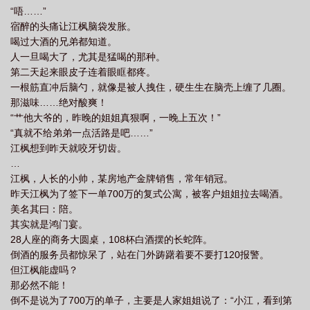
“唔……”
宿醉的头痛让江枫脑袋发胀。
喝过大酒的兄弟都知道。
人一旦喝大了，尤其是猛喝的那种。
第二天起来眼皮子连着眼眶都疼。
一根筋直冲后脑勺，就像是被人拽住，硬生生在脑壳上缠了几圈。
那滋味……绝对酸爽！
“艹他大爷的，昨晚的姐姐真狠啊，一晚上五次！”
“真就不给弟弟一点活路是吧……”
江枫想到昨天就咬牙切齿。
…
江枫，人长的小帅，某房地产金牌销售，常年销冠。
昨天江枫为了签下一单700万的复式公寓，被客户姐姐拉去喝酒。
美名其曰：陪。
其实就是鸿门宴。
28人座的商务大圆桌，108杯白酒摆的长蛇阵。
倒酒的服务员都惊呆了，站在门外踌躇着要不要打120报警。
但江枫能虚吗？
那必然不能！
倒不是说为了700万的单子，主要是人家姐姐说了：“小江，看到第