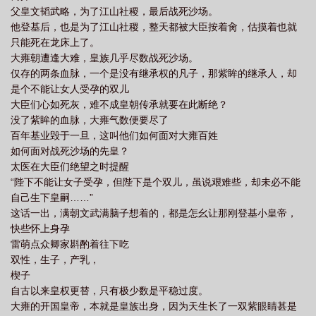
父皇文韬武略，为了江山社稷，最后战死沙场。
版
帐中香 txl金银花露
帐中香金银花露原文在哪看
帐中香金银花露讲的什
他登基后，也是为了江山社稷，整天都被大臣按着肏，估摸着也就
么
只能死在龙床上了。
大雍朝遭逢大难，皇族几乎尽数战死沙场。
仅存的两条血脉，一个是没有继承权的凡子，那紫眸的继承人，却
是个不能让女人受孕的双儿
大臣们心如死灰，难不成皇朝传承就要在此断绝？
没了紫眸的血脉，大雍气数便要尽了
百年基业毁于一旦，这叫他们如何面对大雍百姓
如何面对战死沙场的先皇？
太医在大臣们绝望之时提醒
“陛下不能让女子受孕，但陛下是个双儿，虽说艰难些，却未必不能
自己生下皇嗣……”
这话一出，满朝文武满脑子想着的，都是怎幺让那刚登基小皇帝，
快些怀上身孕
雷萌点众卿家斟酌着往下吃
双性，生子，产乳，
楔子
自古以来皇权更替，只有极少数是平稳过度。
大雍的开国皇帝，本就是皇族出身，因为天生长了一双紫眼睛甚是