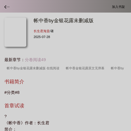
加入书架
帐中香by金银花露未删减版
长生君海棠
/著
2025-07-28
最新章节：
分卷阅读49
帐中香by金银花露未删减版 在线阅读
帐中香金银花露原文无弹幕
帐中香by
金银花露未删减版全文免费阅读笔趣阁
帐中香txl金银花原文
帐中香by金银花
书籍简介
露未删减版 长生君海棠
帐中香金银花露免费阅读全文免费阅
帐中香金银花露
#分类#8
原文
帐中香by金银花露在线全文免费阅读未删减版
帐中香by金银花露全文阅
读
帐中香金银花露免费阅读全文免费阅读
帐中香by金银花露免费未删
首章试读
减
帐中香金银花露在哪可以了
帐中香 by金银花
帐中香by金银花露未删减
?
版/长生君海棠
帐中香金银花露海棠讲的什么
帐中香金银花露主角是谁
帐
《帐中香》作者：长生君
中香by金银花露未删减版全文免费阅读
帐中香未作者金银花露删减版完整
简介：