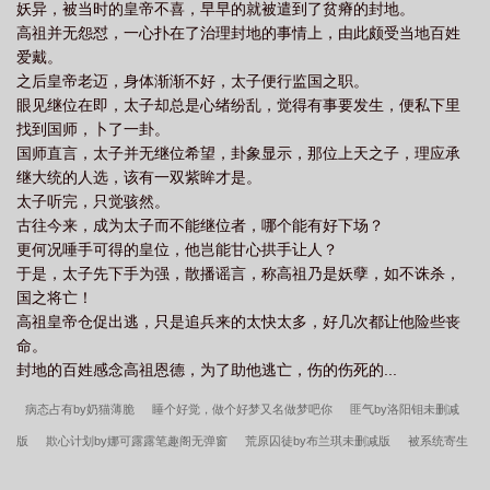
妖异，被当时的皇帝不喜，早早的就被遣到了贫瘠的封地。
高祖并无怨怼，一心扑在了治理封地的事情上，由此颇受当地百姓
爱戴。
之后皇帝老迈，身体渐渐不好，太子便行监国之职。
眼见继位在即，太子却总是心绪纷乱，觉得有事要发生，便私下里
找到国师，卜了一卦。
国师直言，太子并无继位希望，卦象显示，那位上天之子，理应承
继大统的人选，该有一双紫眸才是。
太子听完，只觉骇然。
古往今来，成为太子而不能继位者，哪个能有好下场？
更何况唾手可得的皇位，他岂能甘心拱手让人？
于是，太子先下手为强，散播谣言，称高祖乃是妖孽，如不诛杀，
国之将亡！
高祖皇帝仓促出逃，只是追兵来的太快太多，好几次都让他险些丧
命。
封地的百姓感念高祖恩德，为了助他逃亡，伤的伤死的...
病态占有by奶猫薄脆
睡个好觉，做个好梦又名做梦吧你
匪气by洛阳钼未删减
版
欺心计划by娜可露露笔趣阁无弹窗
荒原囚徒by布兰琪未删减版
被系统寄生
的倒霉土著by陌百生未删减版
偏倚by枝绥未删减版
偏倚by枝绥
荒原囚徒by布