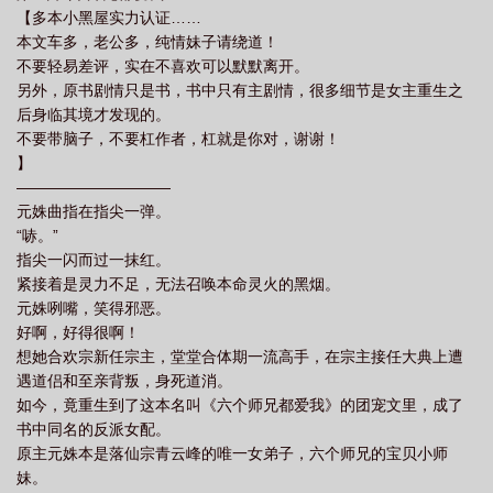
【多本小黑屋实力认证……
本文车多，老公多，纯情妹子请绕道！
不要轻易差评，实在不喜欢可以默默离开。
另外，原书剧情只是书，书中只有主剧情，很多细节是女主重生之
后身临其境才发现的。
不要带脑子，不要杠作者，杠就是你对，谢谢！
】
——————————
元姝曲指在指尖一弹。
“哧。”
指尖一闪而过一抹红。
紧接着是灵力不足，无法召唤本命灵火的黑烟。
元姝咧嘴，笑得邪恶。
好啊，好得很啊！
想她合欢宗新任宗主，堂堂合体期一流高手，在宗主接任大典上遭
遇道侣和至亲背叛，身死道消。
如今，竟重生到了这本名叫《六个师兄都爱我》的团宠文里，成了
书中同名的反派女配。
原主元姝本是落仙宗青云峰的唯一女弟子，六个师兄的宝贝小师
妹。