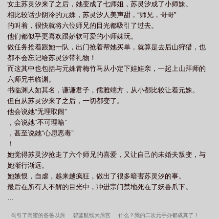
女主苏灵汐来了之后，她变成了七师姐，苏灵汐成了小师妹。
相比较话少阴冷的元姝，苏灵汐人美声甜，“师兄，哥哥”
的叫着，很快就将六位师兄的目光都吸引了过去。
他们都似乎更喜欢跟娇软可爱的小师妹玩。
做任务抢着跟她一队，出门抢着帮她买单，就算是去后山狩猎，也
都不会忘记给苏灵汐带礼物！
而这其中也包括与元姝青梅竹马从小定下娃娃亲，一起上山拜师的
六师兄书临渊。
书临渊人如其名，谦谦君子，儒雅端方，从小都比较让着元姝。
但自从苏灵汐来了之后，一切都变了。
他会说她“无理取闹”
，会说她“不可理喻”
，甚至说她“心思恶毒”
！
她觉得苏灵汐抢走了六个师兄的喜爱，又让自己的未婚夫叛变，与
她渐行渐远。
她嫉恨，自虐，越来越疯狂，做出了很多暗害苏灵汐的事。
最后在所有人不解的目光中，冲进宗门禁地死在了妖兽爪下。
...
勾引了闺蜜的爸爸以后
碧蓝航线大后宫
什么？我的二次元手办都成真了！